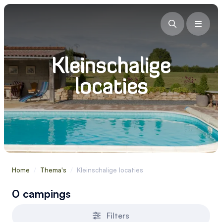
Kleinschalige
locaties
Home
/
Thema's
/
Kleinschalige locaties
0 campings
Filters