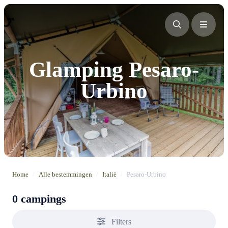
Glamping Pesaro-
Urbino
Home
/
Alle bestemmingen
/
Italië
/
Pesaro-Urbino
0 campings
Filters