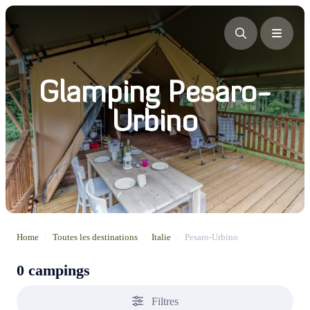
Glamping Pesaro-
Urbino
Home
/
Toutes les destinations
/
Italie
/
Pesaro-Urbino
0 campings
Filtres