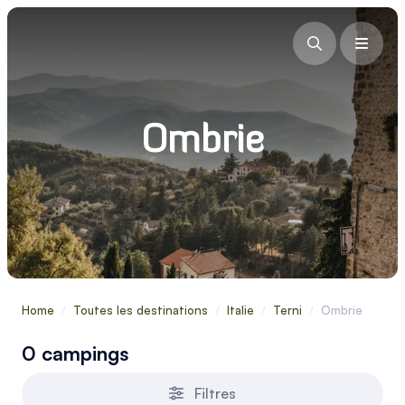
Ombrie
Home
/
Toutes les destinations
/
Italie
/
Terni
/
Ombrie
0 campings
Filtres