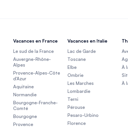
Vacances en France
Vacances en Italie
Th
Le sud de la France
Lac de Garde
Av
Auvergne-Rhône-
Toscane
Agr
Alpes
Elbe
À l
Provence-Alpes-Côte
Ombrie
Sit
d'Azur
Les Marches
À 
Aquitaine
Lombardie
Normandie
Terni
Bourgogne-Franche-
Pérouse
Comté
Pesaro-Urbino
Bourgogne
Florence
Provence