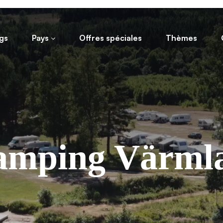
gs
Pays
Offres spéciales
Thèmes
amping Värml