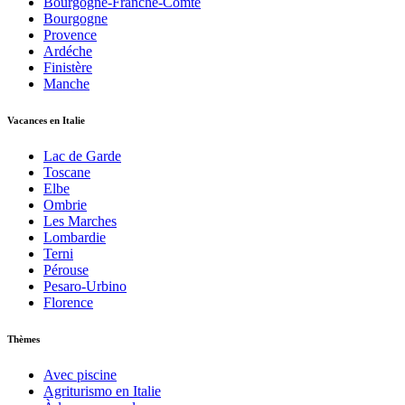
Bourgogne-Franche-Comté
Bourgogne
Provence
Ardéche
Finistère
Manche
Vacances en Italie
Lac de Garde
Toscane
Elbe
Ombrie
Les Marches
Lombardie
Terni
Pérouse
Pesaro-Urbino
Florence
Thèmes
Avec piscine
Agriturismo en Italie