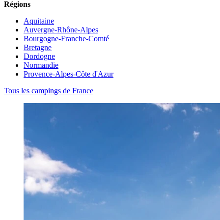
Régions
Aquitaine
Auvergne-Rhône-Alpes
Bourgogne-Franche-Comté
Bretagne
Dordogne
Normandie
Provence-Alpes-Côte d'Azur
Tous les campings de France